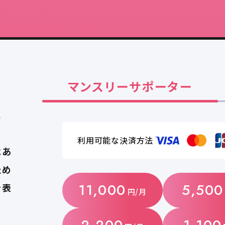
マンスリーサポーター
る
利用可能な決済方法
はあ
ため
11,000
5,500
を表
円/月