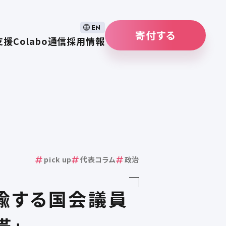
EN
寄付する
支援
Colabo通信
採用情報
pick up
代表コラム
政治
揄する国会議員
帯」