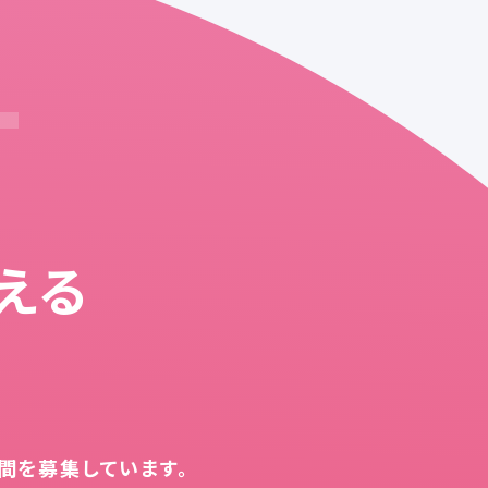
T
える
か
間を募集しています。