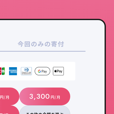
今回のみの寄付
3,300
円/月
円/月