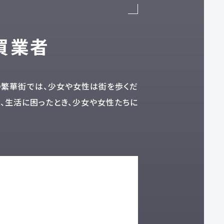
買業者
の繁華街では、少女や女性は街を歩くだ
、生活に困ったとき、少女や女性たちに