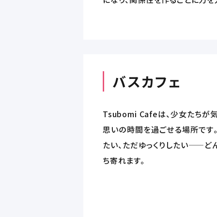
バスカフェ
Tsubomi Cafeは、少女た
思いの時間を過ごせる場所です
たい、ただゆっくりしたい——ど
ち寄れます。