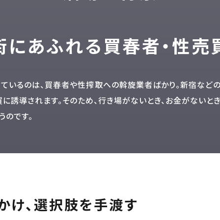
街にあふれる買春者・性売
けているのは、買春者や性搾取への斡旋業者ばかり。新宿など
買に誘導されます。そのため、行き場がないとき、お金がないとき
うのです。
かけ、選択肢を手渡す