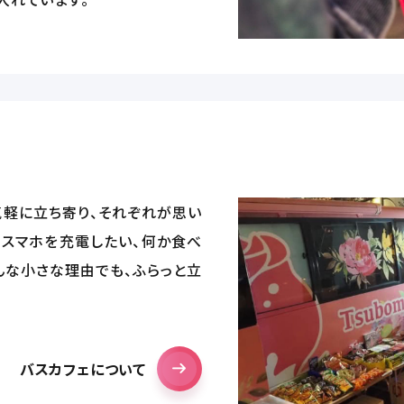
ちが気軽に立ち寄り、それぞれが思い
。スマホを充電したい、何か食べ
んな小さな理由でも、ふらっと立
バスカフェについて