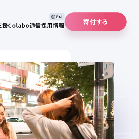
EN
寄付する
支援
Colabo通信
採用情報