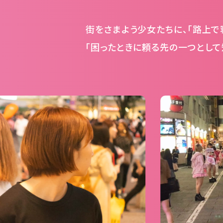
街をさまよう少女たちに、「路上で
「困ったときに頼る先の一つとして