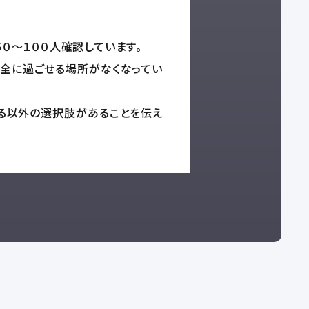
０～１００人確認しています。
全に過ごせる場所がなくなってい
れる以外の選択肢があることを伝え